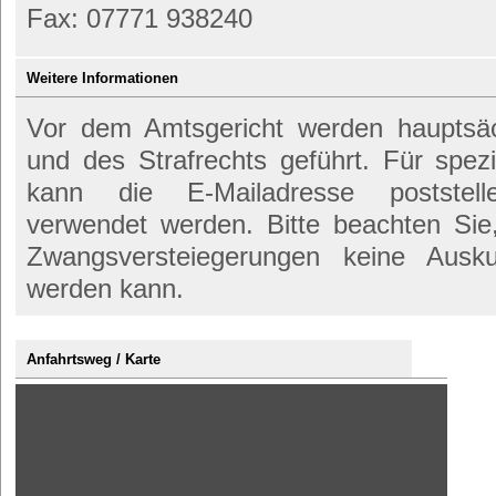
Fax: 07771 938240
Weitere Informationen
Vor dem Amtsgericht werden hauptsäch
und des Strafrechts geführt. Für spez
kann die E-Mailadresse poststelle@
verwendet werden. Bitte beachten Si
Zwangsversteiegerungen keine Ausk
werden kann.
Anfahrtsweg / Karte
Inhalt
von
maps.google.de
anzeigen