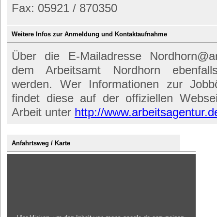
Fax: 05921 / 870350
Weitere Infos zur Anmeldung und Kontaktaufnahme
Über die E-Mailadresse Nordhorn@ar
dem Arbeitsamt Nordhorn ebenfal
werden. Wer Informationen zur Jobbö
findet diese auf der offiziellen Webs
Arbeit unter
http://www.arbeitsagentur.d
Anfahrtsweg / Karte
Inhalt
von
maps.google.de
anzeigen