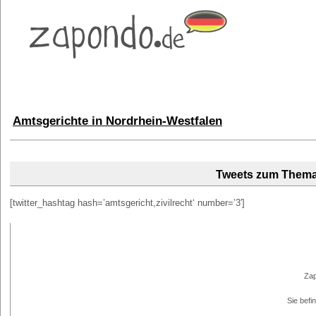
Amtsgerichte in Nordrhein-Westfalen
Tweets zum Them
[twitter_hashtag hash=’amtsgericht,zivilrecht‘ number=’3′]
Zap
Sie befi