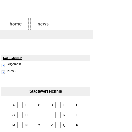
KATEGORIEN
Allgemein
News
Städteverzeichnis
A
B
C
D
E
F
G
H
I
J
K
L
M
N
O
P
Q
R