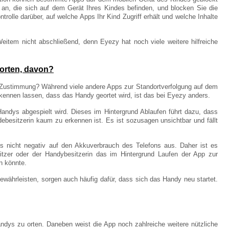
n, die sich auf dem Gerät Ihres Kindes befinden, und blocken Sie die
trolle darüber, auf welche Apps Ihr Kind Zugriff erhält und welche Inhalte
eitem nicht abschließend, denn Eyezy hat noch viele weitere hilfreiche
 orten, davon?
e Zustimmung? Während viele andere Apps zur Standortverfolgung auf dem
kennen lassen, dass das Handy geortet wird, ist das bei Eyezy anders.
Handys abgespielt wird. Dieses im Hintergrund Ablaufen führt dazu, dass
besitzerin kaum zu erkennen ist. Es ist sozusagen unsichtbar und fällt
ls nicht negativ auf den Akkuverbrauch des Telefons aus. Daher ist es
tzer oder der Handybesitzerin das im Hintergrund Laufen der App zur
n könnte.
ewährleisten, sorgen auch häufig dafür, dass sich das Handy neu startet.
ndys zu orten. Daneben weist die App noch zahlreiche weitere nützliche