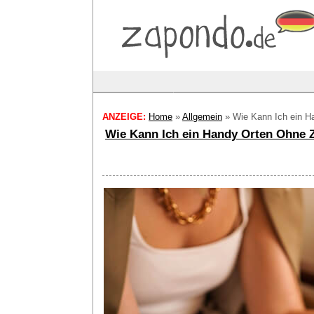
ANZEIGE:
Home
»
Allgemein
»
Wie Kann Ich ein 
Wie Kann Ich ein Handy Orten Ohne