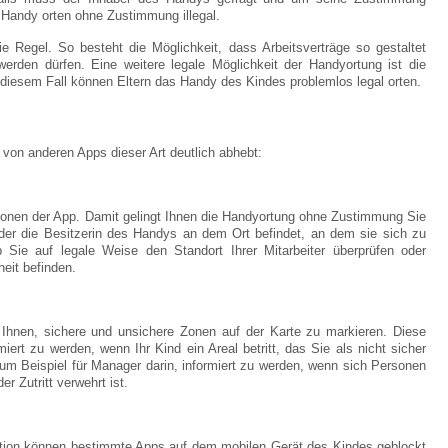
 Handy orten ohne Zustimmung illegal.
 Regel. So besteht die Möglichkeit, dass Arbeitsverträge so gestaltet
werden dürfen. Eine weitere legale Möglichkeit der Handyortung ist die
diesem Fall können Eltern das Handy des Kindes problemlos legal orten.
 von anderen Apps dieser Art deutlich abhebt:
tionen der App. Damit gelingt Ihnen die Handyortung ohne Zustimmung Sie
oder die Besitzerin des Handys an dem Ort befindet, an dem sie sich zu
ob Sie auf legale Weise den Standort Ihrer Mitarbeiter überprüfen oder
heit befinden.
es Ihnen, sichere und unsichere Zonen auf der Karte zu markieren. Diese
ert zu werden, wenn Ihr Kind ein Areal betritt, das Sie als nicht sicher
um Beispiel für Manager darin, informiert zu werden, wenn sich Personen
r Zutritt verwehrt ist.
unktion können bestimmte Apps auf dem mobilen Gerät des Kindes geblockt