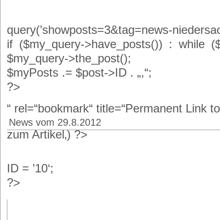
query(’showposts=3&tag=news-niedersac
if ($my_query->have_posts()) : while (
$my_query->the_post();
$myPosts .= $post->ID . „,“;
?>
“ rel=“bookmark“ title=“Permanent Link t
News vom
29.8.2012
zum Artikel‚) ?>
ID = ’10‘;
?>