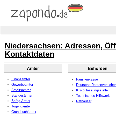
Niedersachsen: Adressen, Öf
Kontaktdaten
Ämter
Behörden
Finanzämter
Familienkasse
Gewerbeämter
Deutsche Rentenversiche
Arbeitsämter
Kfz-Zulassungsstelle
Standesämter
Technisches Hilfswerk
Bafög-Ämter
Rathäuser
Jugendämter
Grundbuchämter