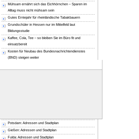
Mühsam ernährt sich das Eichhörnchen – Sparen im
Alltag muss nicht mühsam sein
Gutes Erntejahr für rheinländische Tabakbauern
Grundschüler in Hessen nur im Mittelfeld laut
Bildungsstudie
Kaffee, Cola, Tee – so bleiben Sie im Büro fit und
einsatzbereit
Kosten für Neubau des Bundesnachrichtendienstes
(BND) steigen weiter
Die richtige Vorbereitung für die weiterführende Schule
Top-10 Städte
Aschersleben: Adressen und Stadtplan
Erfurt: Adressen und Stadtplan
Dillingen: Adressen und Stadtplan
Weimar: Adressen und Stadtplan
Potsdam: Adressen und Stadtplan
Gießen: Adressen und Stadtplan
Fulda: Adressen und Stadtplan