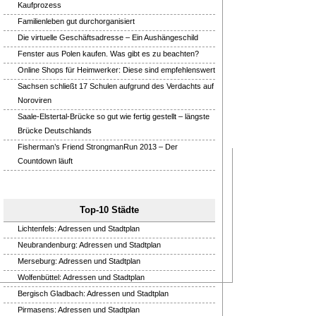
Kaufprozess
Familienleben gut durchorganisiert
Die virtuelle Geschäftsadresse – Ein Aushängeschild
Fenster aus Polen kaufen. Was gibt es zu beachten?
Online Shops für Heimwerker: Diese sind empfehlenswert
Sachsen schließt 17 Schulen aufgrund des Verdachts auf
Noroviren
Saale-Elstertal-Brücke so gut wie fertig gestellt – längste
Brücke Deutschlands
Fisherman’s Friend StrongmanRun 2013 – Der
Countdown läuft
Top-10 Städte
Lichtenfels: Adressen und Stadtplan
Neubrandenburg: Adressen und Stadtplan
Merseburg: Adressen und Stadtplan
Wolfenbüttel: Adressen und Stadtplan
Bergisch Gladbach: Adressen und Stadtplan
Pirmasens: Adressen und Stadtplan