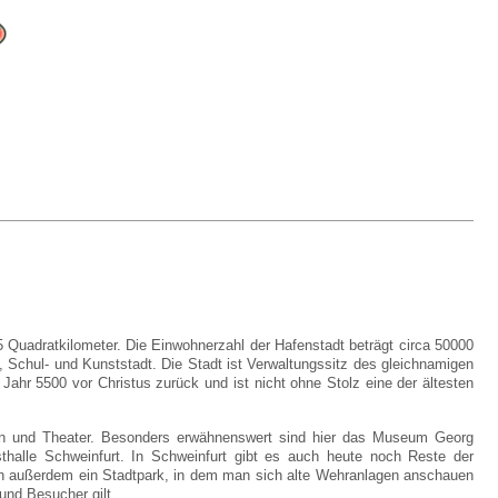
35 Quadratkilometer. Die Einwohnerzahl der Hafenstadt beträgt circa 50000
 Schul- und Kunststadt. Die Stadt ist Verwaltungssitz des gleichnamigen
Jahr 5500 vor Christus zurück und ist nicht ohne Stolz eine der ältesten
ien und Theater. Besonders erwähnenswert sind hier das Museum Georg
halle Schweinfurt. In Schweinfurt gibt es auch heute noch Reste der
ich außerdem ein Stadtpark, in dem man sich alte Wehranlagen anschauen
und Besucher gilt.