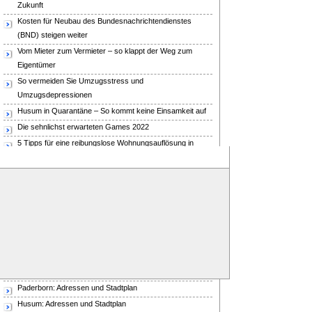
Zukunft
Kosten für Neubau des Bundesnachrichtendienstes
(BND) steigen weiter
Vom Mieter zum Vermieter – so klappt der Weg zum
Eigentümer
So vermeiden Sie Umzugsstress und
Umzugsdepressionen
Husum in Quarantäne – So kommt keine Einsamkeit auf
Die sehnlichst erwarteten Games 2022
5 Tipps für eine reibungslose Wohnungsauflösung in
Berlin
München auf Augenhöhe mit Paris und Mailand
Top-10 Städte
Passau: Adressen und Stadtplan
Essen: Adressen und Stadtplan
Pirmasens: Adressen und Stadtplan
Paderborn: Adressen und Stadtplan
Husum: Adressen und Stadtplan