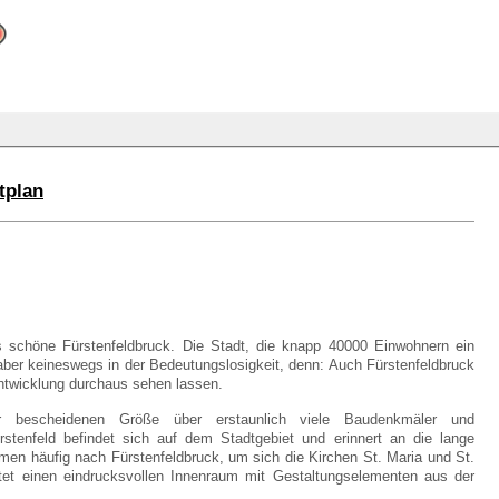
tplan
s schöne Fürstenfeldbruck. Die Stadt, die knapp 40000 Einwohnern ein
aber keineswegs in der Bedeutungslosigkeit, denn: Auch Fürstenfeldbruck
ntwicklung durchaus sehen lassen.
er bescheidenen Größe über erstaunlich viele Baudenkmäler und
rstenfeld befindet sich auf dem Stadtgebiet und erinnert an die lange
men häufig nach Fürstenfeldbruck, um sich die Kirchen St. Maria und St.
et einen eindrucksvollen Innenraum mit Gestaltungselementen aus der